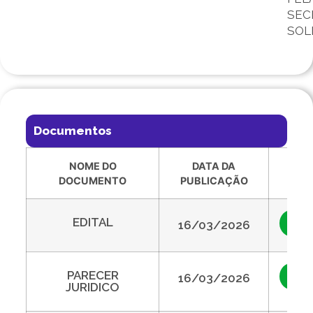
SEC
SOL
Documentos
NOME DO
DATA DA
VIS
DOCUMENTO
PUBLICAÇÃO
EDITAL
Vis
16/03/2026
PARECER
Vis
16/03/2026
JURIDICO