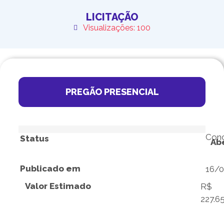
LICITAÇÃO
Visualizações: 100
PREGÃO PRESENCIAL
Conc
Status
Ab
Publicado em
16/
Valor Estimado
R$
227.6