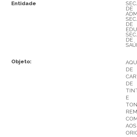
Entidade
SEC.
DE
ADM
SEC.
DE
EDU
SEC.
DE
SAÚ
Objeto:
AQU
DE
CAR
DE
TIN
E
TON
REM
COM
AOS
ORIG