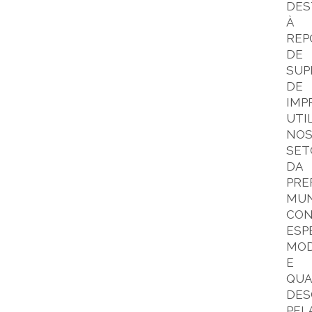
DES
À
REP
DE
SUP
DE
IMP
UTI
NO
SET
DA
PRE
MUN
CO
ESP
MO
E
QUA
DES
PEL