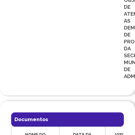
OBJ
DE
ATE
AS
DEM
DE
PRO
DA
SEC
MUN
DE
ADM
Documentos
NOME DO
DATA DA
VISUALI