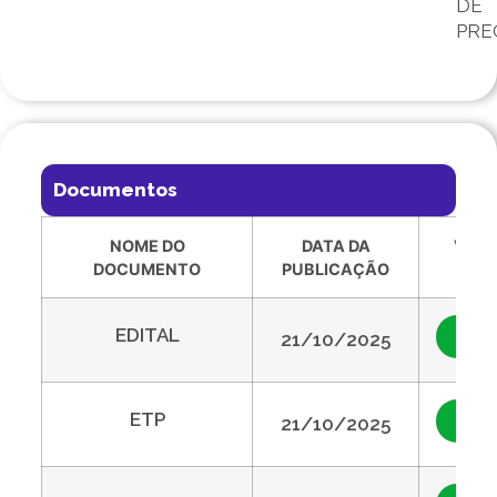
DE
PRE
Documentos
NOME DO
DATA DA
VISU
DOCUMENTO
PUBLICAÇÃO
EDITAL
Visu
21/10/2025
ETP
Visu
21/10/2025