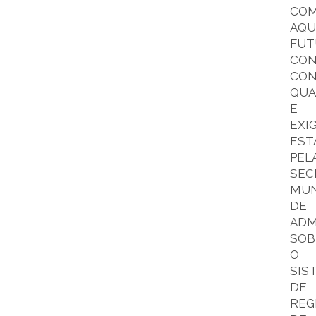
CO
AQU
FUT
CO
CON
QUA
E
EXI
EST
PEL
SEC
MUN
DE
ADM
SOB
O
SIS
DE
REG