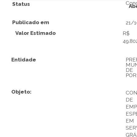
Conc
Status
Ab
Publicado em
21/
Valor Estimado
R$
49.80
Entidade
PRE
MUN
DE
POR
Objeto:
CON
DE
EMP
ESP
EM
SER
GRÁ