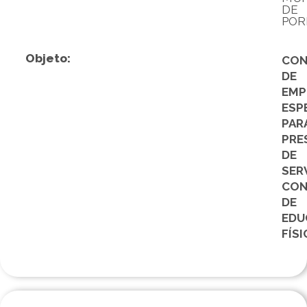
DE
POR
Objeto:
CON
DE
EMP
ESP
PAR
PRE
DE
SER
CON
DE
EDU
FÍSI