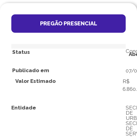
PREGÃO PRESENCIAL
Conc
Status
Ab
Publicado em
07/
Valor Estimado
R$
6.860
Entidade
SEC
DE
URB
SEC
DE
SER