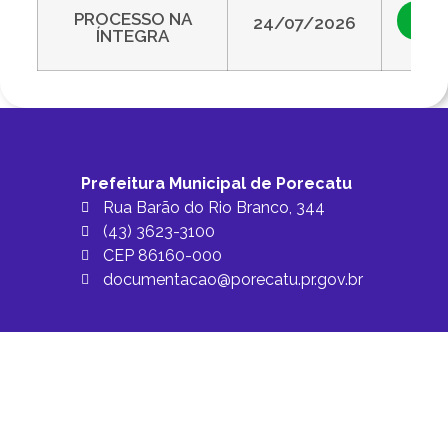
PROCESSO NA
Vis
24/07/2026
ÍNTEGRA
Prefeitura Municipal de Porecatu
Rua Barão do Rio Branco, 344
(43) 3623-3100
CEP 86160-000
documentacao@porecatu.pr.gov.br