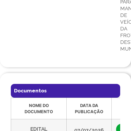
PAR
MA
DE
VEÍ
DA
FRO
DES
MUN
Documentos
NOME DO
DATA DA
VIS
DOCUMENTO
PUBLICAÇÃO
EDITAL
Vis
07/07/2026