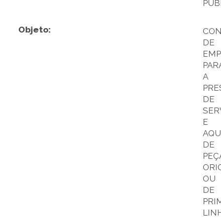
PÚB
Objeto:
CON
DE
EMP
PAR
A
PRE
DE
SER
E
AQU
DE
PEÇ
ORI
OU
DE
PRI
LIN