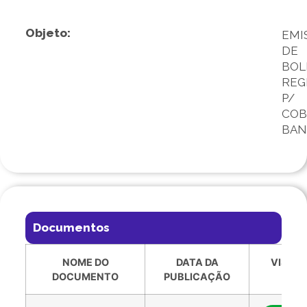
Objeto:
EMI
DE
BOL
REG
P/
COB
BAN
Documentos
NOME DO
DATA DA
VISUAL
DOCUMENTO
PUBLICAÇÃO