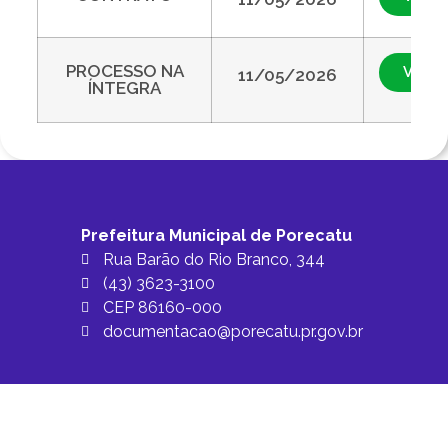
PROCESSO NA
Visual
11/05/2026
ÍNTEGRA
Prefeitura Municipal de Porecatu
Rua Barão do Rio Branco, 344
(43) 3623-3100
CEP 86160-000
documentacao@porecatu.pr.gov.br