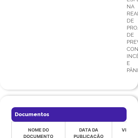
NA
REA
DE
PRO
DE
PRE
CON
INC
E
PÂN
Documentos
NOME DO
DATA DA
VISUAL
DOCUMENTO
PUBLICAÇÃO