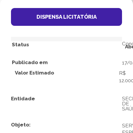
DISPENSA LICITATÓRIA
Conc
Status
Ab
Publicado em
17/
Valor Estimado
R$
12.00
Entidade
SEC
DE
SAÚ
Objeto:
SER
ESP