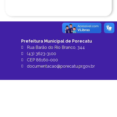
Prefeitura Municipal de Porecatu
Rua Barão do Rio Branco, 344
(43) 3623-3100
CEP 86160-000
documentacao@porecatu.pr.gov.br